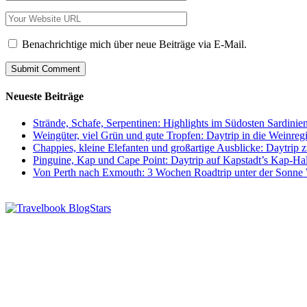
Benachrichtige mich über neue Beiträge via E-Mail.
Neueste Beiträge
Strände, Schafe, Serpentinen: Highlights im Südosten Sardinie
Weingüter, viel Grün und gute Tropfen: Daytrip in die Weinre
Chappies, kleine Elefanten und großartige Ausblicke: Daytri
Pinguine, Kap und Cape Point: Daytrip auf Kapstadt’s Kap-Hal
Von Perth nach Exmouth: 3 Wochen Roadtrip unter der Sonne 