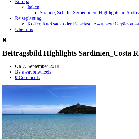
Europa
Italien
Strände, Schafe, Serpentinen: Highlights im Südos
Reiseplanung
Koffer, Rucksack oder Reisetasche – unsere Gepäckaus
Über uns
Beitragsbild Highlights Sardinien_Costa R
On
7. September 2018
By
awayonwheels
0 Comments