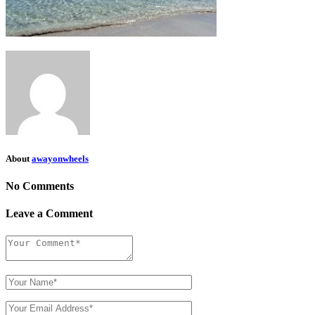
About
awayonwheels
No Comments
Leave a Comment