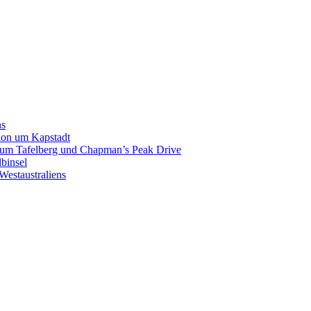
ns
gion um Kapstadt
p zum Tafelberg und Chapman’s Peak Drive
binsel
Westaustraliens