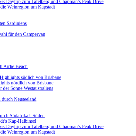
icke: Daytrip zum Tafelberg und Chapman’s Peak Drive
n die Weinregion um Kapstadt
ten Sardiniens
wahl für den Campervan
h Airlie Beach
Highlights südlich von Brisbane
ights nördlich von Brisbane
 der Sonne Westaustraliens
n durch Neuseeland
urch Südafrika’s Süden
dt’s Kap-Halbinsel
icke: Daytrip zum Tafelberg und Chapman’s Peak Drive
n die Weinregion um Kapstadt