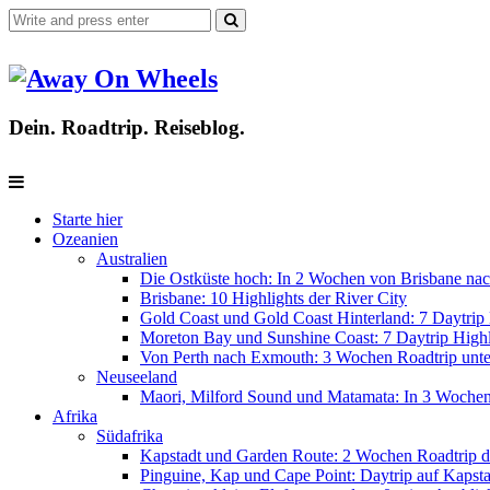
Dein. Roadtrip. Reiseblog.
Starte hier
Ozeanien
Australien
Die Ostküste hoch: In 2 Wochen von Brisbane nac
Brisbane: 10 Highlights der River City
Gold Coast und Gold Coast Hinterland: 7 Daytrip 
Moreton Bay und Sunshine Coast: 7 Daytrip Highl
Von Perth nach Exmouth: 3 Wochen Roadtrip unter
Neuseeland
Maori, Milford Sound und Matamata: In 3 Woche
Afrika
Südafrika
Kapstadt und Garden Route: 2 Wochen Roadtrip d
Pinguine, Kap und Cape Point: Daytrip auf Kapsta