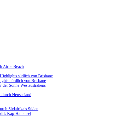
h Airlie Beach
Highlights südlich von Brisbane
ights nördlich von Brisbane
 der Sonne Westaustraliens
n durch Neuseeland
urch Südafrika’s Süden
dt’s Kap-Halbinsel