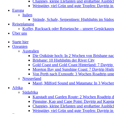
Chappies, kleine Elefanten und großartige Ausbl
Weingüter, viel Grün und gute Tropfen: Daytrip i
Europa
Italien
Strände, Schafe, Serpentinen: Highlights im Südos
Reiseplanung
Koffer, Rucksack oder Reisetasche – unsere Gepäckaus
Über uns
Starte hier
Ozeanien
Australien
Die Ostküste hoch: In 2 Wochen von Brisbane nac
Brisbane: 10 Highlights der River City
Gold Coast und Gold Coast Hinterland: 7 Daytrip 
Moreton Bay und Sunshine Coast: 7 Daytrip Highl
Von Perth nach Exmouth: 3 Wochen Roadtrip unter
Neuseeland
Maori, Milford Sound und Matamata: In 3 Woche
Afrika
Südafrika
Kapstadt und Garden Route: 2 Wochen Roadtrip d
Pinguine, Kap und Cape Point: Daytrip auf Kapsta
Chappies, kleine Elefanten und großartige Ausbl
Weingüter, viel Grün und gute Tropfen: Daytrip i