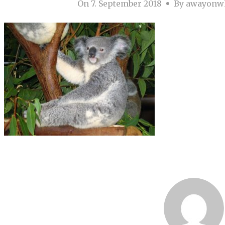
On
7. September 2018
By
awayonw