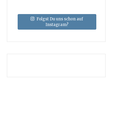
Folgst Du uns schon auf
Instagram?
Über uns
·
Media-Kit
Kooperationen
·
Kontakt