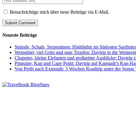
Benachrichtige mich über neue Beiträge via E-Mail.
Neueste Beiträge
Strände, Schafe, Serpentinen: Highlights im Südosten Sardinie
Weingüter, viel Grün und gute Tropfen: Daytrip in die Weinre
Chappies, kleine Elefanten und großartige Ausblicke: Daytri
Pinguine, Kap und Cape Point: Daytrip auf Kapstadt’s Kap-Hal
Von Perth nach Exmouth: 3 Wochen Roadtrip unter der Sonne 