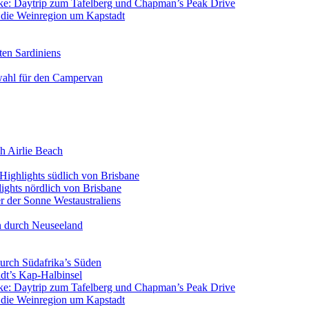
icke: Daytrip zum Tafelberg und Chapman’s Peak Drive
n die Weinregion um Kapstadt
ten Sardiniens
wahl für den Campervan
h Airlie Beach
Highlights südlich von Brisbane
ights nördlich von Brisbane
 der Sonne Westaustraliens
n durch Neuseeland
urch Südafrika’s Süden
dt’s Kap-Halbinsel
icke: Daytrip zum Tafelberg und Chapman’s Peak Drive
n die Weinregion um Kapstadt