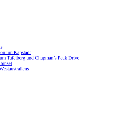
ns
gion um Kapstadt
p zum Tafelberg und Chapman’s Peak Drive
binsel
Westaustraliens