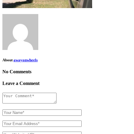
About
awayonwheels
No Comments
Leave a Comment