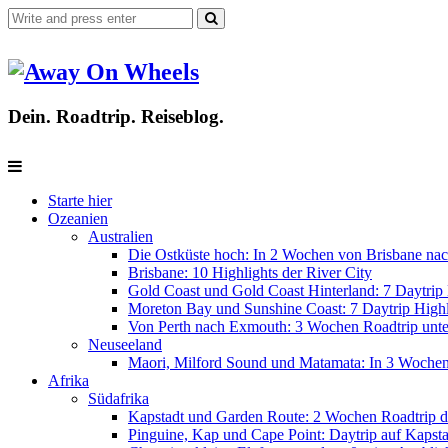
Dein. Roadtrip. Reiseblog.
Starte hier
Ozeanien
Australien
Die Ostküste hoch: In 2 Wochen von Brisbane nac
Brisbane: 10 Highlights der River City
Gold Coast und Gold Coast Hinterland: 7 Daytrip 
Moreton Bay und Sunshine Coast: 7 Daytrip Highl
Von Perth nach Exmouth: 3 Wochen Roadtrip unter
Neuseeland
Maori, Milford Sound und Matamata: In 3 Woche
Afrika
Südafrika
Kapstadt und Garden Route: 2 Wochen Roadtrip d
Pinguine, Kap und Cape Point: Daytrip auf Kapsta