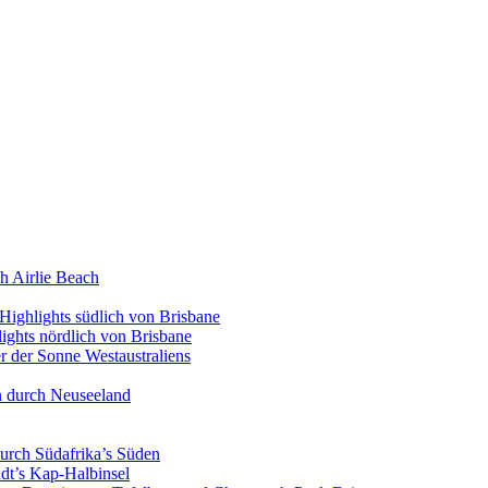
h Airlie Beach
Highlights südlich von Brisbane
ights nördlich von Brisbane
 der Sonne Westaustraliens
n durch Neuseeland
urch Südafrika’s Süden
dt’s Kap-Halbinsel