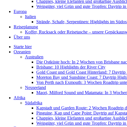
Chappies, kleine Elefanten und großartige Ausbl
Weingüter, viel Grün und gute Tropfen: Daytrip i
Europa
Italien
Strände, Schafe, Serpentinen: Highlights im Südos
Reiseplanung
Koffer, Rucksack oder Reisetasche – unsere Gepäckaus
Über uns
Starte hier
Ozeanien
Australien
Die Ostküste hoch: In 2 Wochen von Brisbane nac
Brisbane: 10 Highlights der River City
Gold Coast und Gold Coast Hinterland: 7 Daytrip 
Moreton Bay und Sunshine Coast: 7 Daytrip Highl
Von Perth nach Exmouth: 3 Wochen Roadtrip unter
Neuseeland
Maori, Milford Sound und Matamata: In 3 Woche
Afrika
Südafrika
Kapstadt und Garden Route: 2 Wochen Roadtrip d
Pinguine, Kap und Cape Point: Daytrip auf Kapsta
Chappies, kleine Elefanten und großartige Ausbl
Weingüter, viel Grün und gute Tropfen: Daytrip i