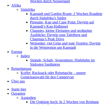
Wochen durch Neuseeland
Afrika
Südafrika
Kapstadt und Garden Route: 2 Wochen Roadtrip
durch Südafrika’s Süden
Pinguine, Kap und Cape Point: Daytrip auf
Kapstadt’s Kap-Halbinsel
Chappies, kleine Elefanten und großartige
Ausblicke: Daytrip zum Tafelberg und
Chapman’s Peak Drive
Weingüter, viel Grün und gute Tropfen: Daytrip
in die Weinregion um Kapstadt
Europa
Italien
Strände, Schafe, Serpentinen: Highlights im
Südosten Sardiniens
Reiseplanung
Koffer, Rucksack oder Reisetasche – unsere
Gepäckauswahl für den Campervan
Über uns
Starte hier
Ozeanien
Australien
Die Ostküste hoch: In 2 Wochen von Brisbane