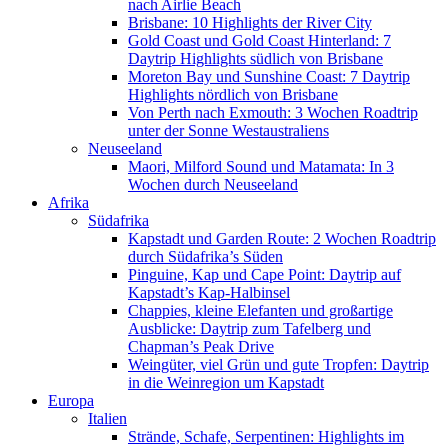
nach Airlie Beach
Brisbane: 10 Highlights der River City
Gold Coast und Gold Coast Hinterland: 7
Daytrip Highlights südlich von Brisbane
Moreton Bay und Sunshine Coast: 7 Daytrip
Highlights nördlich von Brisbane
Von Perth nach Exmouth: 3 Wochen Roadtrip
unter der Sonne Westaustraliens
Neuseeland
Maori, Milford Sound und Matamata: In 3
Wochen durch Neuseeland
Afrika
Südafrika
Kapstadt und Garden Route: 2 Wochen Roadtrip
durch Südafrika’s Süden
Pinguine, Kap und Cape Point: Daytrip auf
Kapstadt’s Kap-Halbinsel
Chappies, kleine Elefanten und großartige
Ausblicke: Daytrip zum Tafelberg und
Chapman’s Peak Drive
Weingüter, viel Grün und gute Tropfen: Daytrip
in die Weinregion um Kapstadt
Europa
Italien
Strände, Schafe, Serpentinen: Highlights im