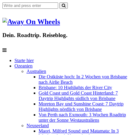
Dein. Roadtrip. Reiseblog.
Starte hier
Ozeanien
Australien
Die Ostküste hoch: In 2 Wochen von Brisbane
nach Airlie Beach
Brisbane: 10 Highlights der River City
Gold Coast und Gold Coast Hinterland: 7
Daytrip Highlights südlich von Brisbane
Moreton Bay und Sunshine Coast: 7 Daytrip
Highlights nördlich von Brisbane
Von Perth nach Exmouth: 3 Wochen Roadtrip
unter der Sonne Westaustraliens
Neuseeland
Maori, Milford Sound und Matamata: In 3