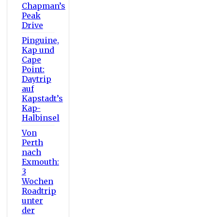
Chapman’s
Peak
Drive
Pinguine,
Kap und
Cape
Point:
Daytrip
auf
Kapstadt’s
Kap-
Halbinsel
Von
Perth
nach
Exmouth:
3
Wochen
Roadtrip
unter
der