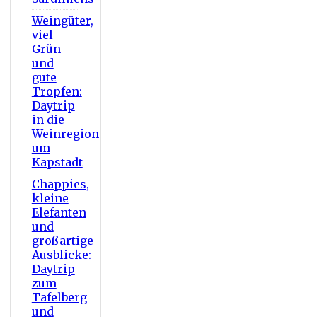
Weingüter,
viel
Grün
und
gute
Tropfen:
Daytrip
in die
Weinregion
um
Kapstadt
Chappies,
kleine
Elefanten
und
großartige
Ausblicke:
Daytrip
zum
Tafelberg
und