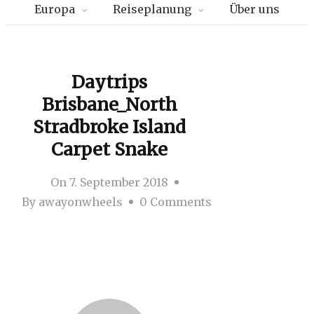
Europa
Reiseplanung
Über uns
Daytrips
Brisbane_North
Stradbroke Island
Carpet Snake
On
7. September 2018
By
awayonwheels
0 Comments