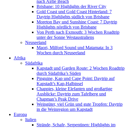
nach Airlie Beach
Brisbane: 10 Highlights der River City
Gold Coast und Gold Coast Hinterland: 7
Daytrip Highlights südlich von Brisbane
Moreton Bay und Sunshine Coast: 7 Daytrip
Highlights nördlich von Brisbane
Von Perth nach Exmouth: 3 Wochen Roadtrip
unter der Sonne Westaustraliens
Neuseeland
Maori, Milford Sound und Matamata: In 3
Wochen durch Neuseeland
Afrika
Südafrika
Kapstadt und Garden Route: 2 Wochen Roadtrip
durch Südafrika’s Süden
Pinguine, Kap und Cape Point: Daytrip auf
Kapstadt’s Kap-Halbinsel
Chappies, kleine Elefanten und großartige
Ausblicke: Daytrip zum Tafelberg und
Chapman’s Peak Drive
Weingüter, viel Grün und gute Tropfen: Daytrip
in die Weinregion um Kapstadt
Europa
Italien
Strände, Schafe, Serpentinen: Highlights im