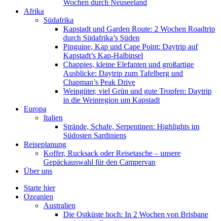
Wochen durch Neuseeland
Afrika
Südafrika
Kapstadt und Garden Route: 2 Wochen Roadtrip
durch Südafrika’s Süden
Pinguine, Kap und Cape Point: Daytrip auf
Kapstadt’s Kap-Halbinsel
Chappies, kleine Elefanten und großartige
Ausblicke: Daytrip zum Tafelberg und
Chapman’s Peak Drive
Weingüter, viel Grün und gute Tropfen: Daytrip
in die Weinregion um Kapstadt
Europa
Italien
Strände, Schafe, Serpentinen: Highlights im
Südosten Sardiniens
Reiseplanung
Koffer, Rucksack oder Reisetasche – unsere
Gepäckauswahl für den Campervan
Über uns
Starte hier
Ozeanien
Australien
Die Ostküste hoch: In 2 Wochen von Brisbane