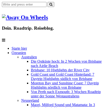
Dein. Roadtrip. Reiseblog.
Starte hier
Ozeanien
Australien
Die Ostküste hoch: In 2 Wochen von Brisbane
nach Airlie Beach
Brisbane: 10 Highlights der River City
Gold Coast und Gold Coast Hinterland: 7
Daytrip Highlights südlich von Brisbane
Moreton Bay und Sunshine Coast: 7 Daytrip
Highlights nördlich von Brisbane
Von Perth nach Exmouth: 3 Wochen Roadtrip
unter der Sonne Westaustraliens
Neuseeland
Maori, Milford Sound und Matamata: In 3