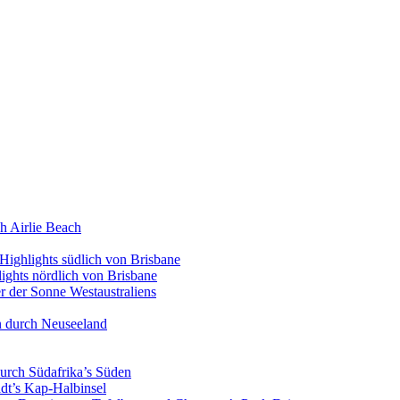
h Airlie Beach
Highlights südlich von Brisbane
ights nördlich von Brisbane
 der Sonne Westaustraliens
n durch Neuseeland
urch Südafrika’s Süden
dt’s Kap-Halbinsel