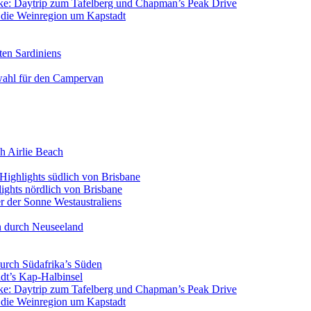
icke: Daytrip zum Tafelberg und Chapman’s Peak Drive
n die Weinregion um Kapstadt
ten Sardiniens
wahl für den Campervan
h Airlie Beach
Highlights südlich von Brisbane
ights nördlich von Brisbane
 der Sonne Westaustraliens
n durch Neuseeland
urch Südafrika’s Süden
dt’s Kap-Halbinsel
icke: Daytrip zum Tafelberg und Chapman’s Peak Drive
n die Weinregion um Kapstadt