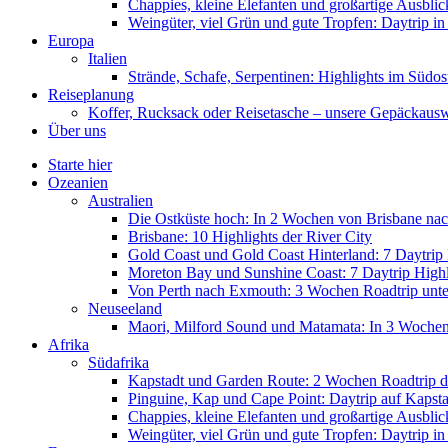
Chappies, kleine Elefanten und großartige Ausbl
Weingüter, viel Grün und gute Tropfen: Daytrip i
Europa
Italien
Strände, Schafe, Serpentinen: Highlights im Südos
Reiseplanung
Koffer, Rucksack oder Reisetasche – unsere Gepäckaus
Über uns
Starte hier
Ozeanien
Australien
Die Ostküste hoch: In 2 Wochen von Brisbane nac
Brisbane: 10 Highlights der River City
Gold Coast und Gold Coast Hinterland: 7 Daytrip 
Moreton Bay und Sunshine Coast: 7 Daytrip Highl
Von Perth nach Exmouth: 3 Wochen Roadtrip unter
Neuseeland
Maori, Milford Sound und Matamata: In 3 Woche
Afrika
Südafrika
Kapstadt und Garden Route: 2 Wochen Roadtrip d
Pinguine, Kap und Cape Point: Daytrip auf Kapsta
Chappies, kleine Elefanten und großartige Ausbl
Weingüter, viel Grün und gute Tropfen: Daytrip i