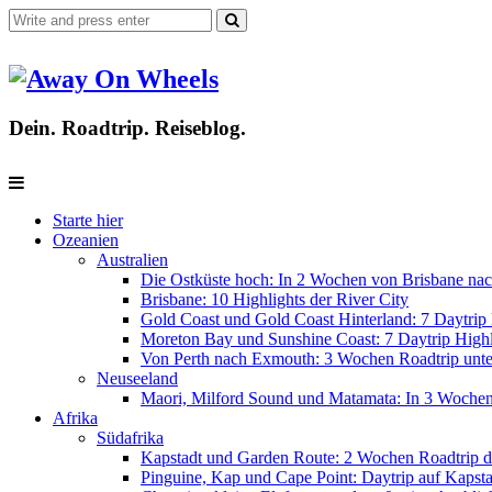
Dein. Roadtrip. Reiseblog.
Starte hier
Ozeanien
Australien
Die Ostküste hoch: In 2 Wochen von Brisbane nac
Brisbane: 10 Highlights der River City
Gold Coast und Gold Coast Hinterland: 7 Daytrip 
Moreton Bay und Sunshine Coast: 7 Daytrip Highl
Von Perth nach Exmouth: 3 Wochen Roadtrip unter
Neuseeland
Maori, Milford Sound und Matamata: In 3 Woche
Afrika
Südafrika
Kapstadt und Garden Route: 2 Wochen Roadtrip d
Pinguine, Kap und Cape Point: Daytrip auf Kapsta