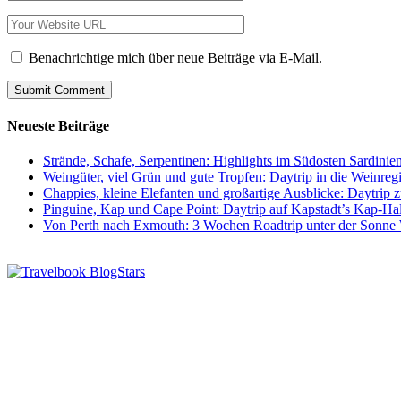
Benachrichtige mich über neue Beiträge via E-Mail.
Neueste Beiträge
Strände, Schafe, Serpentinen: Highlights im Südosten Sardinie
Weingüter, viel Grün und gute Tropfen: Daytrip in die Weinre
Chappies, kleine Elefanten und großartige Ausblicke: Daytri
Pinguine, Kap und Cape Point: Daytrip auf Kapstadt’s Kap-Hal
Von Perth nach Exmouth: 3 Wochen Roadtrip unter der Sonne 