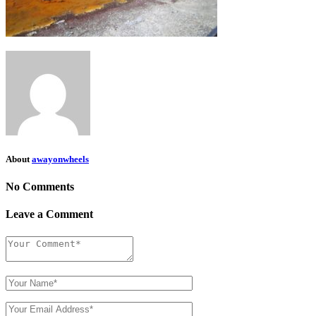
About
awayonwheels
No Comments
Leave a Comment