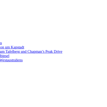
ns
gion um Kapstadt
p zum Tafelberg und Chapman’s Peak Drive
binsel
Westaustraliens