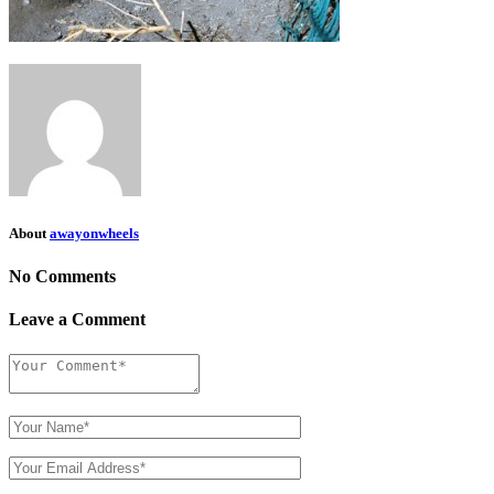
About
awayonwheels
No Comments
Leave a Comment