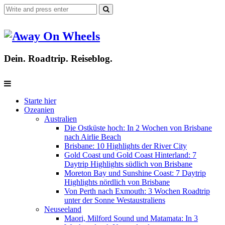
Dein. Roadtrip. Reiseblog.
Starte hier
Ozeanien
Australien
Die Ostküste hoch: In 2 Wochen von Brisbane
nach Airlie Beach
Brisbane: 10 Highlights der River City
Gold Coast und Gold Coast Hinterland: 7
Daytrip Highlights südlich von Brisbane
Moreton Bay und Sunshine Coast: 7 Daytrip
Highlights nördlich von Brisbane
Von Perth nach Exmouth: 3 Wochen Roadtrip
unter der Sonne Westaustraliens
Neuseeland
Maori, Milford Sound und Matamata: In 3