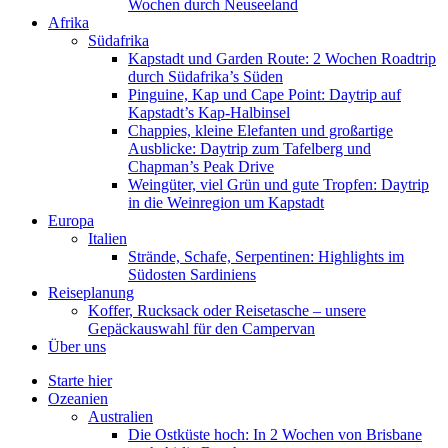
Wochen durch Neuseeland
Afrika
Südafrika
Kapstadt und Garden Route: 2 Wochen Roadtrip
durch Südafrika’s Süden
Pinguine, Kap und Cape Point: Daytrip auf
Kapstadt’s Kap-Halbinsel
Chappies, kleine Elefanten und großartige
Ausblicke: Daytrip zum Tafelberg und
Chapman’s Peak Drive
Weingüter, viel Grün und gute Tropfen: Daytrip
in die Weinregion um Kapstadt
Europa
Italien
Strände, Schafe, Serpentinen: Highlights im
Südosten Sardiniens
Reiseplanung
Koffer, Rucksack oder Reisetasche – unsere
Gepäckauswahl für den Campervan
Über uns
Starte hier
Ozeanien
Australien
Die Ostküste hoch: In 2 Wochen von Brisbane