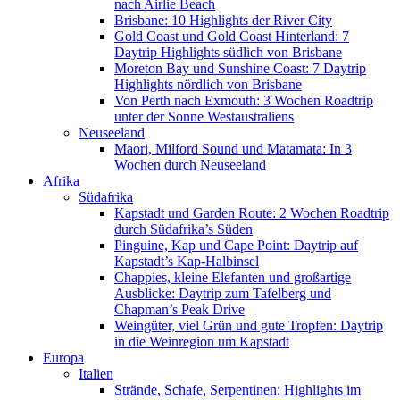
nach Airlie Beach
Brisbane: 10 Highlights der River City
Gold Coast und Gold Coast Hinterland: 7
Daytrip Highlights südlich von Brisbane
Moreton Bay und Sunshine Coast: 7 Daytrip
Highlights nördlich von Brisbane
Von Perth nach Exmouth: 3 Wochen Roadtrip
unter der Sonne Westaustraliens
Neuseeland
Maori, Milford Sound und Matamata: In 3
Wochen durch Neuseeland
Afrika
Südafrika
Kapstadt und Garden Route: 2 Wochen Roadtrip
durch Südafrika’s Süden
Pinguine, Kap und Cape Point: Daytrip auf
Kapstadt’s Kap-Halbinsel
Chappies, kleine Elefanten und großartige
Ausblicke: Daytrip zum Tafelberg und
Chapman’s Peak Drive
Weingüter, viel Grün und gute Tropfen: Daytrip
in die Weinregion um Kapstadt
Europa
Italien
Strände, Schafe, Serpentinen: Highlights im