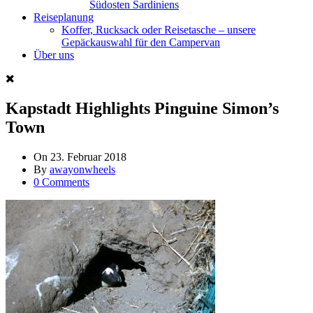
Südosten Sardiniens
Reiseplanung
Koffer, Rucksack oder Reisetasche – unsere
Gepäckauswahl für den Campervan
Über uns
Kapstadt Highlights Pinguine Simon’s
Town
On
23. Februar 2018
By
awayonwheels
0 Comments