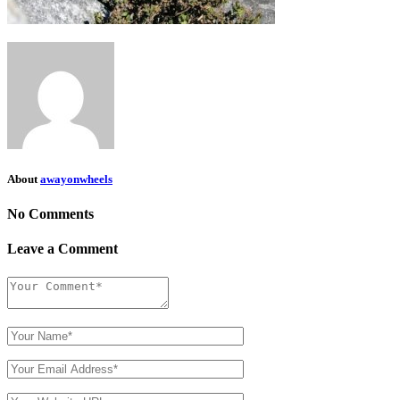
About
awayonwheels
No Comments
Leave a Comment