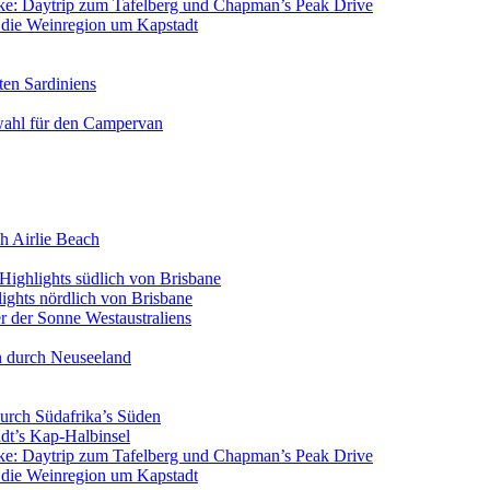
icke: Daytrip zum Tafelberg und Chapman’s Peak Drive
n die Weinregion um Kapstadt
ten Sardiniens
wahl für den Campervan
h Airlie Beach
Highlights südlich von Brisbane
ights nördlich von Brisbane
 der Sonne Westaustraliens
n durch Neuseeland
urch Südafrika’s Süden
dt’s Kap-Halbinsel
icke: Daytrip zum Tafelberg und Chapman’s Peak Drive
n die Weinregion um Kapstadt