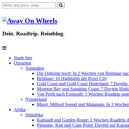
Dein. Roadtrip. Reiseblog.
Starte hier
Ozeanien
Australien
Die Ostküste hoch: In 2 Wochen von Brisbane nac
Brisbane: 10 Highlights der River City
Gold Coast und Gold Coast Hinterland: 7 Daytrip 
Moreton Bay und Sunshine Coast: 7 Daytrip Highl
Von Perth nach Exmouth: 3 Wochen Roadtrip unter
Neuseeland
Maori, Milford Sound und Matamata: In 3 Woche
Afrika
Südafrika
Kapstadt und Garden Route: 2 Wochen Roadtrip d
Pinguine, Kap und Cape Point: Daytrip auf Kapsta