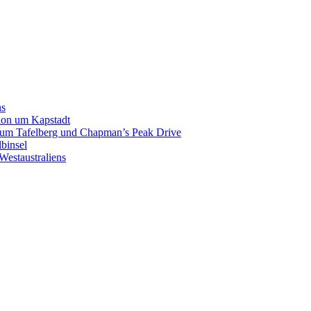
ns
gion um Kapstadt
p zum Tafelberg und Chapman’s Peak Drive
binsel
Westaustraliens