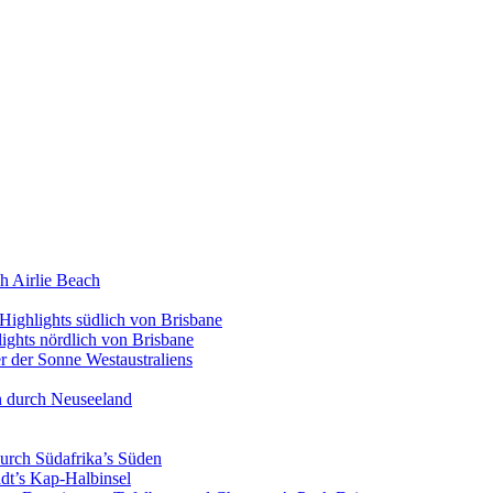
h Airlie Beach
Highlights südlich von Brisbane
ights nördlich von Brisbane
 der Sonne Westaustraliens
n durch Neuseeland
urch Südafrika’s Süden
dt’s Kap-Halbinsel