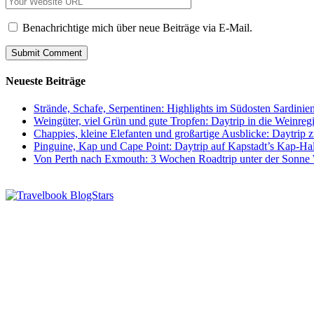
Benachrichtige mich über neue Beiträge via E-Mail.
Neueste Beiträge
Strände, Schafe, Serpentinen: Highlights im Südosten Sardinie
Weingüter, viel Grün und gute Tropfen: Daytrip in die Weinre
Chappies, kleine Elefanten und großartige Ausblicke: Daytri
Pinguine, Kap und Cape Point: Daytrip auf Kapstadt’s Kap-Hal
Von Perth nach Exmouth: 3 Wochen Roadtrip unter der Sonne 