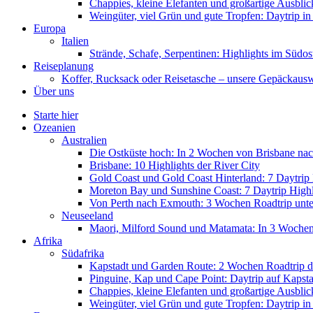
Chappies, kleine Elefanten und großartige Ausbl
Weingüter, viel Grün und gute Tropfen: Daytrip i
Europa
Italien
Strände, Schafe, Serpentinen: Highlights im Südos
Reiseplanung
Koffer, Rucksack oder Reisetasche – unsere Gepäckaus
Über uns
Starte hier
Ozeanien
Australien
Die Ostküste hoch: In 2 Wochen von Brisbane nac
Brisbane: 10 Highlights der River City
Gold Coast und Gold Coast Hinterland: 7 Daytrip 
Moreton Bay und Sunshine Coast: 7 Daytrip Highl
Von Perth nach Exmouth: 3 Wochen Roadtrip unter
Neuseeland
Maori, Milford Sound und Matamata: In 3 Woche
Afrika
Südafrika
Kapstadt und Garden Route: 2 Wochen Roadtrip d
Pinguine, Kap und Cape Point: Daytrip auf Kapsta
Chappies, kleine Elefanten und großartige Ausbl
Weingüter, viel Grün und gute Tropfen: Daytrip i