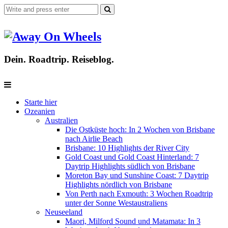
Dein. Roadtrip. Reiseblog.
Starte hier
Ozeanien
Australien
Die Ostküste hoch: In 2 Wochen von Brisbane
nach Airlie Beach
Brisbane: 10 Highlights der River City
Gold Coast und Gold Coast Hinterland: 7
Daytrip Highlights südlich von Brisbane
Moreton Bay und Sunshine Coast: 7 Daytrip
Highlights nördlich von Brisbane
Von Perth nach Exmouth: 3 Wochen Roadtrip
unter der Sonne Westaustraliens
Neuseeland
Maori, Milford Sound und Matamata: In 3