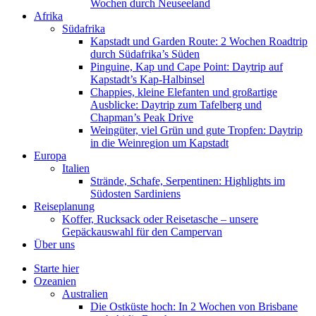
Wochen durch Neuseeland
Afrika
Südafrika
Kapstadt und Garden Route: 2 Wochen Roadtrip
durch Südafrika’s Süden
Pinguine, Kap und Cape Point: Daytrip auf
Kapstadt’s Kap-Halbinsel
Chappies, kleine Elefanten und großartige
Ausblicke: Daytrip zum Tafelberg und
Chapman’s Peak Drive
Weingüter, viel Grün und gute Tropfen: Daytrip
in die Weinregion um Kapstadt
Europa
Italien
Strände, Schafe, Serpentinen: Highlights im
Südosten Sardiniens
Reiseplanung
Koffer, Rucksack oder Reisetasche – unsere
Gepäckauswahl für den Campervan
Über uns
Starte hier
Ozeanien
Australien
Die Ostküste hoch: In 2 Wochen von Brisbane