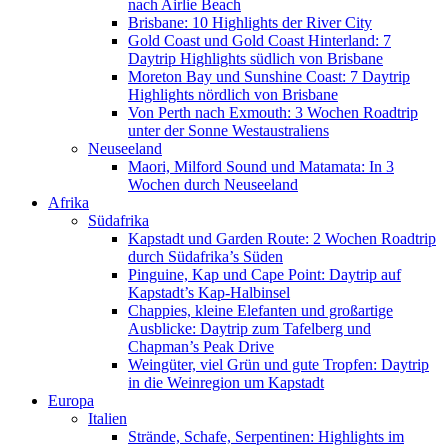
nach Airlie Beach
Brisbane: 10 Highlights der River City
Gold Coast und Gold Coast Hinterland: 7
Daytrip Highlights südlich von Brisbane
Moreton Bay und Sunshine Coast: 7 Daytrip
Highlights nördlich von Brisbane
Von Perth nach Exmouth: 3 Wochen Roadtrip
unter der Sonne Westaustraliens
Neuseeland
Maori, Milford Sound und Matamata: In 3
Wochen durch Neuseeland
Afrika
Südafrika
Kapstadt und Garden Route: 2 Wochen Roadtrip
durch Südafrika’s Süden
Pinguine, Kap und Cape Point: Daytrip auf
Kapstadt’s Kap-Halbinsel
Chappies, kleine Elefanten und großartige
Ausblicke: Daytrip zum Tafelberg und
Chapman’s Peak Drive
Weingüter, viel Grün und gute Tropfen: Daytrip
in die Weinregion um Kapstadt
Europa
Italien
Strände, Schafe, Serpentinen: Highlights im